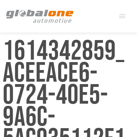
Mai
Men
1614342859_
ACEEACE6-
0724-40E5-
9A6C-